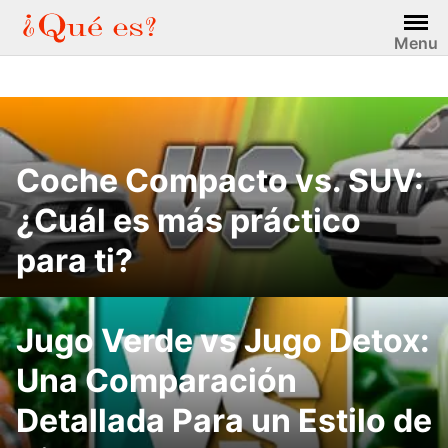
Saltar
al
Menu
contenido
Coche Compacto vs. SUV:
¿Cuál es más práctico
para ti?
Jugo Verde vs Jugo Detox:
Una Comparación
Detallada Para un Estilo de