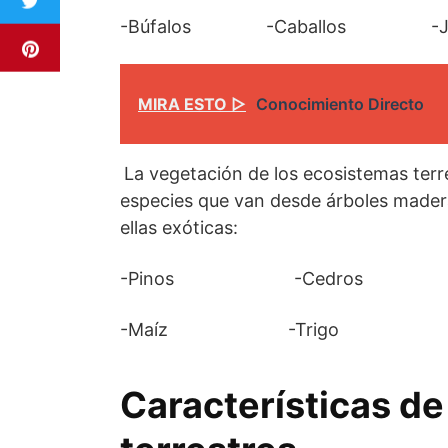
-Búfalos -Caballos -J
MIRA ESTO ▷
Conocimiento Directo
La vegetación de los ecosistemas terr
especies que van desde árboles maderab
ellas exóticas:
-Pinos -Cedros -Ca
-Maíz -Trigo -Orquídea 
Características de