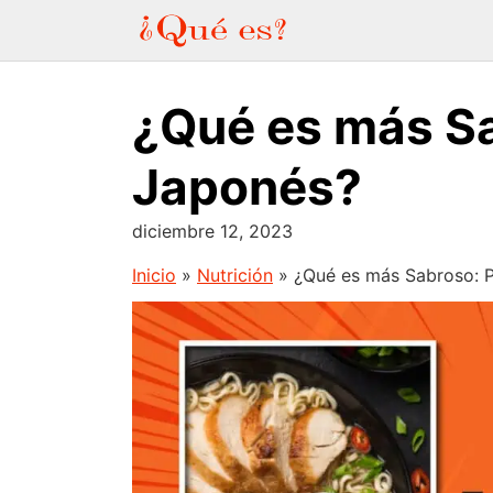
Saltar
al
contenido
¿Qué es más Sa
Japonés?
diciembre 12, 2023
Inicio
»
Nutrición
»
¿Qué es más Sabroso: P