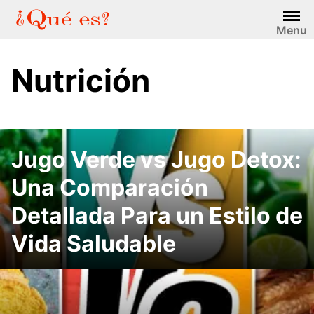
Saltar
al
Menu
contenido
Nutrición
Jugo Verde vs Jugo Detox:
Una Comparación
Detallada Para un Estilo de
Vida Saludable