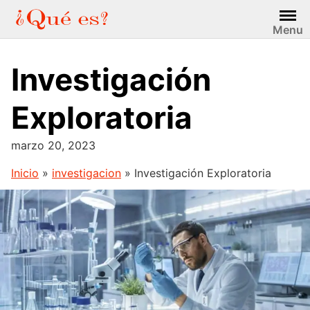
Saltar
al
Menu
contenido
Investigación
Exploratoria
marzo 20, 2023
Inicio
»
investigacion
»
Investigación Exploratoria