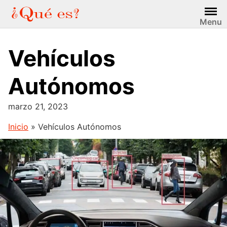
Saltar
al
Menu
contenido
Vehículos
Autónomos
marzo 21, 2023
Inicio
»
Vehículos Autónomos