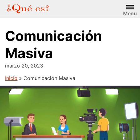
Saltar
al
Menu
contenido
Comunicación
Masiva
marzo 20, 2023
Inicio
»
Comunicación Masiva