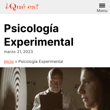
Saltar
al
Menu
contenido
Psicología
Experimental
marzo 21, 2023
Inicio
»
Psicología Experimental