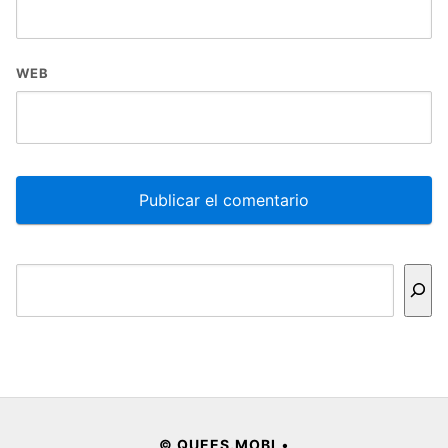
WEB
Buscar
© QUEES.MOBI
•