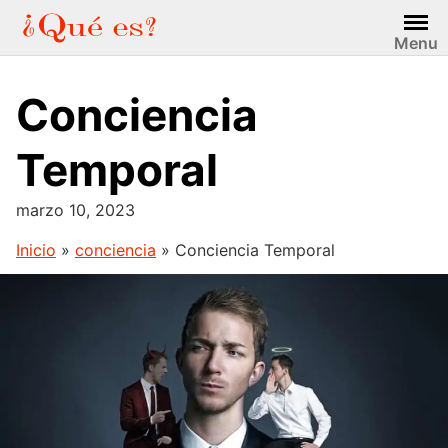
Saltar
al
Menu
contenido
Conciencia
Temporal
marzo 10, 2023
Inicio
»
conciencia
»
Conciencia Temporal