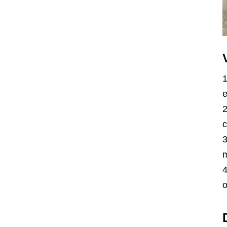
e
c
m
o