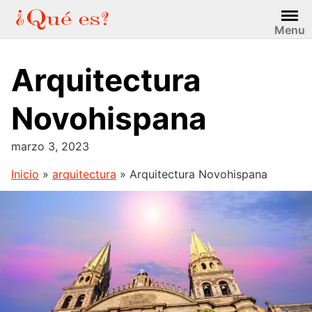
Saltar
al
Menu
contenido
Arquitectura
Novohispana
marzo 3, 2023
Inicio
»
arquitectura
»
Arquitectura Novohispana